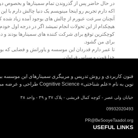
در حال حاضر پس از گذروندن تمام سمینارها و بخصوص دور
اکه دارم تجربم رو اینجا مینویسم یک دنیا چالش دارم با ا
آنچنان سرعت عبورم از چالش های بوجود آمده زیاد شده که
هیچکدام از این تحولات انجام نمیشد اگر در درجه اول خود
کوچکترین توقع برای شرکت کننده های سمینارها بودند و در 
برای من گشود.
تا عمر دارم قدردان این موسسه و یاورانش و فضایی که بوج
خدا قوت و سپاس فراوان.
فنون کاربردی و روش تدریس و مربیگری سمینارهای این موسسه برم
نوین به نام «علم شناختی» Cognitive Science طراحی و عرضه می گردد.
خیابان ولی عصر - کوچه کمال قریشی - پلاک ٣٧ و ٣٩ - واحد ٣٨
09932020493
PR@BeSooyeTaadol.org
USEFUL LINKS